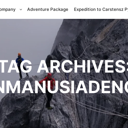
Company
Adventure Package
Expedition to Carstensz 
TAG ARCHIVES
NMANUSIADEN