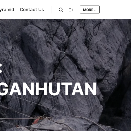
Pyramid
Contact Us
MORE ..
Search
More info
:
GANHUTAN