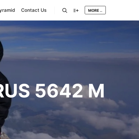
Pyramid
Contact Us
MORE ..
Search
More info
RUS 5642 M